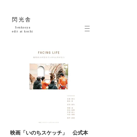
​閃光舎
Senkosya
​edit at kochi
​映画「いのちスケッチ」 公式本